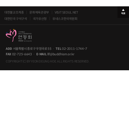
대한불교조계종
문화체육관광부
VISIT SEOUL.NET
대한민국 구석구석
국가유산청
유네스코한국위원회
ADD
서울특별시 종로구 우정국로 55
·
TEL
02-2011-1744~7
FAX
02-725-6643
·
E-MAIL
llf@buddhism.or.kr
COPYRIGHT(C) BY YEON DEUNG HOE. ALL RIGHTS RESERVED.