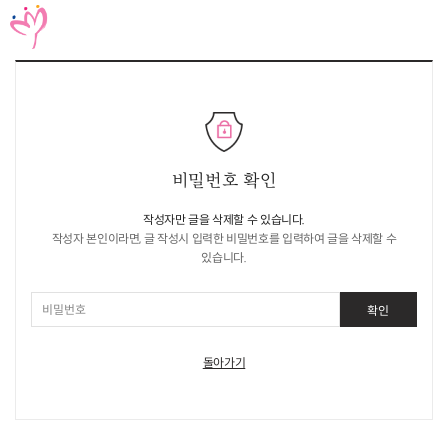
KR
EN
JP
CH
FR
GER
SPA
등회소개
제정보
비밀번호 확인
지사항
작성자만 글을 삭제할 수 있습니다.
작성자 본인이라면, 글 작성시 입력한 비밀번호를 입력하여 글을 삭제할 수
고답하기
있습니다.
료실
확인
돌아가기