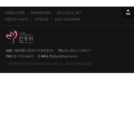
대한불교조계종
문화체육관광부
VISIT SEOUL.NET
대한민국 구석구석
국가유산청
유네스코한국위원회
ADD
서울특별시 종로구 우정국로 55
·
TEL
02-2011-1744~7
FAX
02-725-6643
·
E-MAIL
llf@buddhism.or.kr
COPYRIGHT(C) BY YEON DEUNG HOE. ALL RIGHTS RESERVED.