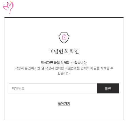
KR
EN
JP
CH
FR
GER
SPA
등회소개
제정보
비밀번호 확인
지사항
작성자만 글을 삭제할 수 있습니다.
작성자 본인이라면, 글 작성시 입력한 비밀번호를 입력하여 글을 삭제할 수
고답하기
있습니다.
료실
확인
돌아가기