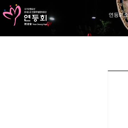
연등회
KR
EN
등회소개
제정보
지사항
고답하기
료실