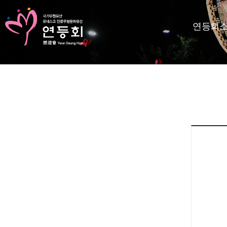
연등회
KR
EN
등회소개
제정보
지사항
고답하기
료실