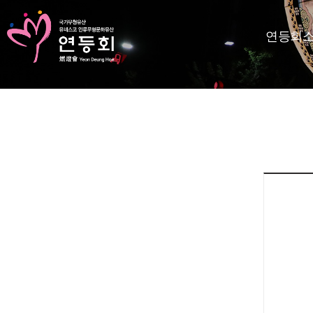
연등회
KR
EN
등회소개
제정보
지사항
고답하기
료실