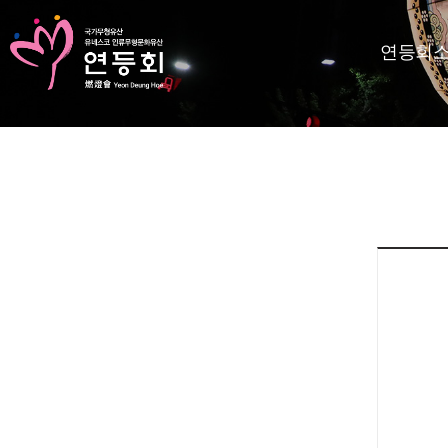
연등회
KR
EN
등회소개
제정보
지사항
고답하기
료실