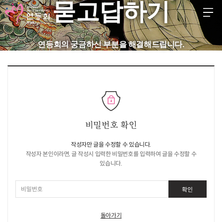
묻고답하기
KR
EN
JP
CH
FR
GER
SPA
연등회의 궁금하신 부분을 해결해드립니다.
등회소개
제정보
지사항
비밀번호 확인
고답하기
작성자만 글을 수정할 수 있습니다.
료실
작성자 본인이라면, 글 작성시 입력한 비밀번호를 입력하여 글을 수정할 수
있습니다.
확인
돌아가기