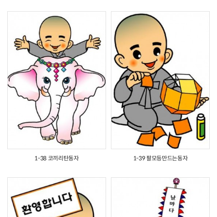
1-38 코끼리탄동자
1-39 팔모등만드는동자