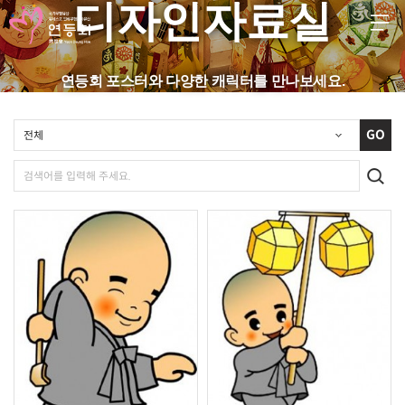
디자인자료실
KR
EN
JP
CH
FR
GER
SPA
연등회 포스터와 다양한 캐릭터를 만나보세요.
등회소개
GO
제정보
지사항
고답하기
료실
디자인 자료실
음악율동자료실
등만들기자료실
문안자료실