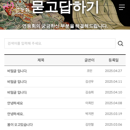
묻고답하기
KR
EN
JP
CH
FR
GER
SPA
연등회의 궁금하신 부분을 해결해드립니다.
등회소개
제정보
제목
글쓴이
등록일
지사항
비밀글 입니다.
조민
2025.04.27
고답하기
비밀글 입니다.
김선우
2025.04.11
료실
비밀글 입니다.
김승희
2025.04.10
안녕하세요
이희진
2025.04.08
안녕하세요..
박지연
2025.03.19
봄이 오고있습니다
김민철
2025.03.06