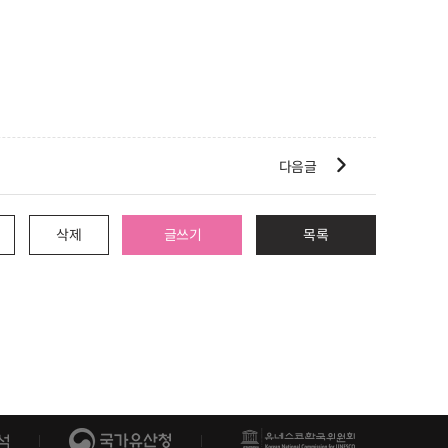

다음글
삭제
글쓰기
목록