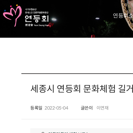
연등회
KR
EN
등회소개
제정보
지사항
고답하기
세종시 연등회 문화체험 길
료실
등록일
2022-05-04
글쓴이
이연재