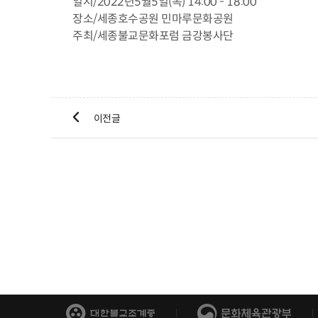
일시/2022년5월5일(목) 14:00 - 18:00
장소/세종호수공원 민마루문화공원
주최/세종불교문화포럼 금강봉사단

이전글