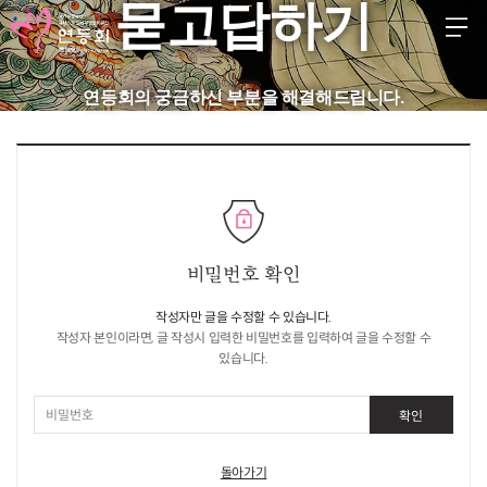
묻고답하기
KR
EN
JP
CH
FR
GER
SPA
연등회의 궁금하신 부분을 해결해드립니다.
등회소개
제정보
지사항
비밀번호 확인
고답하기
작성자만 글을 수정할 수 있습니다.
료실
작성자 본인이라면, 글 작성시 입력한 비밀번호를 입력하여 글을 수정할 수
있습니다.
확인
돌아가기