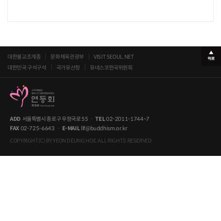
대한불교조계종
문화체육관광부
VISIT SEOUL.NET
대한민국 구석구석
국가유산청
유네스코한국위원회
ADD
서울특별시 종로구 우정국로 55
·
TEL
02-2011-1744~7
FAX
02-725-6643
·
E-MAIL
llf@buddhism.or.kr
COPYRIGHT(C) BY YEON DEUNG HOE. ALL RIGHTS RESERVED.