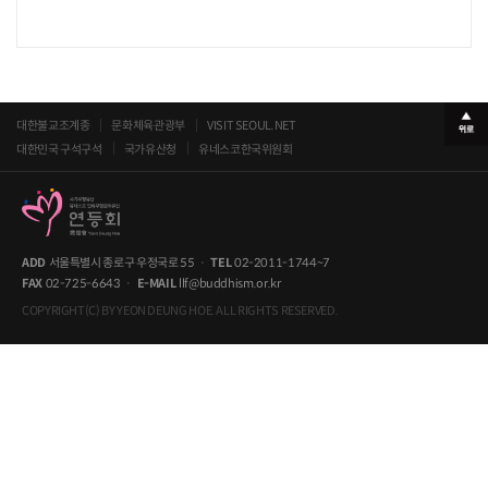
대한불교조계종
문화체육관광부
VISIT SEOUL.NET
대한민국 구석구석
국가유산청
유네스코한국위원회
ADD
서울특별시 종로구 우정국로 55
·
TEL
02-2011-1744~7
FAX
02-725-6643
·
E-MAIL
llf@buddhism.or.kr
COPYRIGHT(C) BY YEON DEUNG HOE. ALL RIGHTS RESERVED.